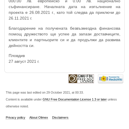
000.00 лв. европейско и 0.00 лв. национално
съфинансиране. Началната дата на изпълнение на
проекта е 26.08.2021 г., като той следва да приключи до
26.11.2021 г.
Благодарение на получената безвъзмездна финансова
помощ дружеството ще успее да запази доставчиците,
клиентите и партньорите си и да продължи да развива
дейността си.
Пловдив
27 август 2021 г.
This page was last edited on 29 October 2021, at 00:33.
Content is available under
GNU Free Documentation License 1.3 or later
unless
otherwise noted.
Privacy policy
About Olimex
Disclaimers